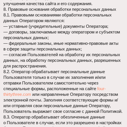
за исключением случаев, связанных с исполнением
действующего законодательства либо в случае, если
субъектом персональных данных дано согласие Оператору
на передачу данных третьему лицу для исполнения
обязательств по гражданско-правовому договору.
10.3. В случае выявления неточностей в персональных
данных, Пользователь может актуализировать
их самостоятельно, путем направления Оператору
уведомление на адрес электронной почты Оператора
evgeniya@four-thirtythree.com
с пометкой «Актуализация
персональных данных».
10.4. Срок обработки персональных данных определяется
достижением целей, для которых были собраны
персональные данные, если иной срок не предусмотрен
договором или действующим законодательством.
Пользователь может в любой момент отозвать свое
согласие на обработку персональных данных, направив
Оператору уведомление посредством электронной почты
на электронный адрес Оператора
evgeniya@four-
thirtythree.com
с пометкой «Отзыв согласия на обработку
персональных данных».
10.5. Вся информация, которая собирается сторонними
сервисами, в том числе платежными системами,
средствами связи и другими поставщиками услуг, хранится
и обрабатывается указанными лицами (Операторами)
в соответствии с их Пользовательским соглашением
и Политикой конфиденциальности. Субъект персональных
данных и/или Пользователь обязан самостоятельно