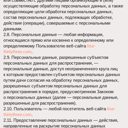
о персональных данных (далее — персональные данные,
разрешенные для распространения).
2.10. Пользователь — любой посетитель веб-сайта
four-
thirtythree.com
.
2.11. Предоставление персональных данных — действия,
направленные на раскрытие персональных данных
определенному лицу или определенному кругу лиц.
2.12. Распространение персональных данных — любые
действия, направленные на раскрытие персональных
данных неопределенному кругу лиц (передача
персональных данных) или на ознакомление
с персональными данными неограниченного круга лиц, в том
числе обнародование персональных данных в средствах
массовой информации, размещение в информационно-
телекоммуникационных сетях или предоставление доступа
к персональным данным каким-либо иным способом.
2.13. Трансграничная передача персональных данных —
передача персональных данных на территорию
иностранного государства органу власти иностранного
государства, иностранному физическому или иностранному
юридическому лицу.
2.14. Уничтожение персональных данных — любые
действия, в результате которых персональные данные
уничтожаются безвозвратно с невозможностью
дальнейшего восстановления содержания персональных
данных в информационной системе персональных данных и
(или) уничтожаются материальные носители персональных
данных.