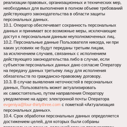
Оператор и иные лица, получившие доступ к персональным
данным, обязаны не раскрывать третьим лицам
и не распространять персональные данные без согласия
субъекта персональных данных, если иное
не предусмотрено федеральным законом.
14. Заключительные положения
14.1. Пользователь может получить любые разъяснения
по интересующим вопросам, касающимся обработки его
персональных данных, обратившись к Оператору
с помощью электронной почты
evgeniya@four-
thirtythree.com
.
14.2. В данном документе будут отражены любые
изменения политики обработки персональных данных
Оператором. Политика действует бессрочно до замены
ее новой версией.
14.3. Актуальная версия Политики в свободном доступе
расположена в сети Интернет по адресу
four-
thirtythree.com/contacts
.