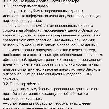
— сообщать в уполномоченный орган по защите прав
субъектов персональных данных по запросу этого органа
необходимую информацию в течение 30 дней с даты
получения такого запроса;
— публиковать или иным образом обеспечивать
неограниченный доступ к настоящей Политике в отношении
обработки персональных данных;
— принимать правовые, организационные и технические
меры для защиты персональных данных от неправомерного
или случайного доступа к ним, уничтожения, изменения,
блокирования, копирования, предоставления,
распространения персональных данных, а также от иных
неправомерных действий в отношении персональных
данных;
— прекратить передачу (распространение, предоставление,
доступ) персональных данных, прекратить обработку
и уничтожить персональные данные в порядке и случаях,
предусмотренных Законом о персональных данных;
— исполнять иные обязанности, предусмотренные Законом
о персональных данных.
4. Основные права и обязанности субъектов персональных
данных
4.1. Субъекты персональных данных имеют право:
— получать информацию, касающуюся обработки его
персональных данных, за исключением случаев,
предусмотренных федеральными законами. Сведения
предоставляются субъекту персональных данных