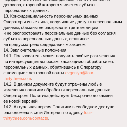
КАТАЛОГ
О НАС
ДЛЯ КОГО
ПОЧЕМУ 4:33
ХУДОЖНИКИ
БЛОГ
ПОЛИТИКА КОНФИДЕНЦИАЛЬНОСТИ
ОФЕРТА
УСЛОВИЯ ДОСТАВКИ
ПРАВИЛА ОПЛАТЫ
*Проект Meta Platforms Inc., деятельность которой
запрещена в РФ
Разработка сайта
© 2025 | СТУДИЯ ИГР 4:33