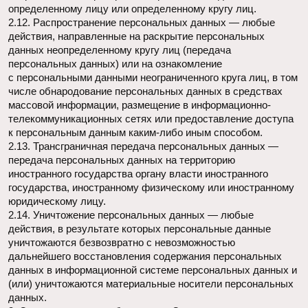
3. Основные права и обязанности Оператора
3.1. Оператор имеет право:
— получать от субъекта персональных данных
достоверные информацию и/или документы, содержащие
персональные данные;
— в случае отзыва субъектом персональных данных
согласия на обработку персональных данных Оператор
вправе продолжить обработку персональных данных без
согласия субъекта персональных данных при наличии
оснований, указанных в Законе о персональных данных;
— самостоятельно определять состав и перечень мер,
необходимых и достаточных для обеспечения выполнения
обязанностей, предусмотренных Законом о персональных
данных и принятыми в соответствии с ним нормативными
правовыми актами, если иное не предусмотрено Законом
о персональных данных или другими федеральными
законами.
3.2. Оператор обязан:
— предоставлять субъекту персональных данных по его
просьбе информацию, касающуюся обработки его
персональных данных;
— организовывать обработку персональных данных
в порядке, установленном действующим
законодательством РФ;
— отвечать на обращения и запросы субъектов
персональных данных и их законных представителей
в соответствии с требованиями Закона о персональных
данных;