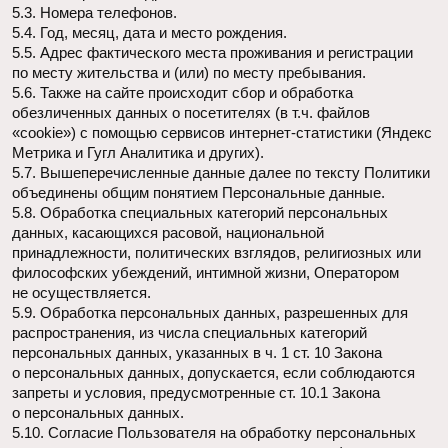
могут обрабатываться только Оператором, которому оно
направлено.
5.10.4 Согласие на обработку персональных данных,
разрешенных для распространения, прекращает свое
действие с момента поступления Оператору требования,
указанного в п. 5.10.3 настоящей Политики в отношении
обработки персональных данных.
6. Принципы обработки персональных данных
6.1. Обработка персональных данных осуществляется
на законной и справедливой основе.
6.2. Обработка персональных данных ограничивается
достижением конкретных, заранее определенных
и законных целей. Не допускается обработка персональных
данных, несовместимая с целями сбора персональных
данных.
6.3. Не допускается объединение баз данных, содержащих
персональные данные, обработка которых осуществляется
в целях, несовместимых между собой.
6.4. Обработке подлежат только персональные данные,
которые отвечают целям их обработки.
6.5. Содержание и объем обрабатываемых персональных
данных соответствуют заявленным целям обработки.
Не допускается избыточность обрабатываемых
персональных данных по отношению к заявленным целям
их обработки.
6.6. При обработке персональных данных обеспечивается
точность персональных данных, их достаточность,
а в необходимых случаях и актуальность по отношению