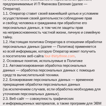
персональных данных, в том числе защиты прав
на неприкосновенность частной жизни, личную и семейную
тайну.
1.2. Настоящая политика Оператора в отношении обработки
персональных данных (далее — Политика) применяется
ко всей информации, которую Оператор может получить
о посетителях веб-сайта
four-thirtythree.com
.
2. Основные понятия, используемые в Политике
2.1. Автоматизированная обработка персональных
данных — обработка персональных данных с помощью
средств вычислительной техники.
2.2. Блокирование персональных данных — временное
прекращение обработки персональных данных
(за исключением случаев, если обработка необходима для
уточнения персональных данных).
2.3. Веб-сайт — совокупность графических
и информационных материалов, а также программ для ЭВМ
и баз данных, обеспечивающих их доступность в сети
интернет по сетевому адресу
four-thirtythree.com
.
2.4. Информационная система персональных данных —
совокупность содержащихся в базах данных персональных
данных, и обеспечивающих их обработку информационных
технологий и технических средств.
2.5. Обезличивание персональных данных — действия,
в результате которых невозможно определить без
использования дополнительной информации
принадлежность персональных данных конкретному
Пользователю или иному субъекту персональных данных.