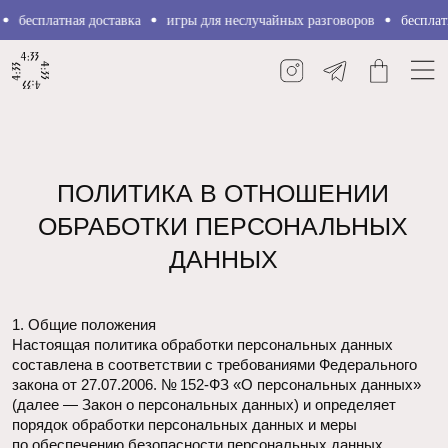
платная доставка
игры для неслучайных разговоров
бесплатная дос
ПОЛИТИКА В ОТНОШЕНИИ
ОБРАБОТКИ ПЕРСОНАЛЬНЫХ
ДАННЫХ
1. Общие положения
Настоящая политика обработки персональных данных
составлена в соответствии с требованиями Федерального
закона от 27.07.2006. № 152-ФЗ «О персональных данных»
(далее — Закон о персональных данных) и определяет
порядок обработки персональных данных и меры
по обеспечению безопасности персональных данных,
предпринимаемые И П Фаенкова Евгения (далее —
Оператор).
1.1. Оператор ставит своей важнейшей целью и условием
осуществления своей деятельности соблюдение прав
и свобод человека и гражданина при обработке его