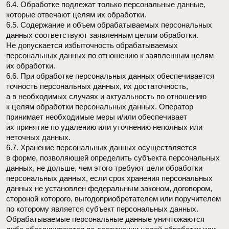
о Пользователе в случае, если это разрешено в настройках
браузера Пользователя (включено сохранение файлов
«cookie» и использование технологии JavaScript).
8.4. Субъект персональных данных самостоятельно
принимает решение о предоставлении его персональных
данных и дает согласие свободно, своей волей и в своем
интересе.
9. Условия обработки персональных данных
9.1. Обработка персональных данных осуществляется
с согласия субъекта персональных данных на обработку
его персональных данных.
9.2. Обработка персональных данных необходима для
достижения целей, предусмотренных международным
договором Российской Федерации или законом, для
осуществления возложенных законодательством
Российской Федерации на оператора функций, полномочий
и обязанностей.
9.3. Обработка персональных данных необходима для
осуществления правосудия, исполнения судебного акта,
акта другого органа или должностного лица, подлежащих
исполнению в соответствии с законодательством
Российской Федерации об исполнительном производстве.
9.4. Обработка персональных данных необходима для
исполнения договора, стороной которого либо
выгодоприобретателем или поручителем по которому
является субъект персональных данных, а также для
заключения договора по инициативе субъекта
персональных данных или договора, по которому субъект