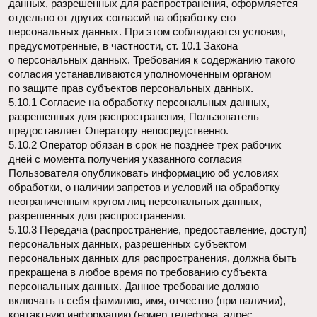
к целям обработки персональных данных. Оператор
принимает необходимые меры и/или обеспечивает
их принятие по удалению или уточнению неполных или
неточных данных.
6.7. Хранение персональных данных осуществляется
в форме, позволяющей определить субъекта персональных
данных, не дольше, чем этого требуют цели обработки
персональных данных, если срок хранения персональных
данных не установлен федеральным законом, договором,
стороной которого, выгодоприобретателем или поручителем
по которому является субъект персональных данных.
Обрабатываемые персональные данные уничтожаются
либо обезличиваются по достижении целей обработки или
в случае утраты необходимости в достижении этих целей,
если иное не предусмотрено федеральным законом.
7. Цели обработки персональных данных
7.1. Цель обработки персональных данных Пользователя:
— информирование Пользователя посредством отправки
электронных писем;
— заключение, исполнение и прекращение гражданско-
правовых договоров;
— предоставление доступа Пользователю к сервисам,
информации и/или материалам, содержащимся на веб-сайте
four-thirtythree.com
.
7.2. Также Оператор имеет право направлять Пользователю
уведомления о новых продуктах и услугах, специальных
предложениях и различных событиях. Пользователь всегда
может отказаться от получения информационных