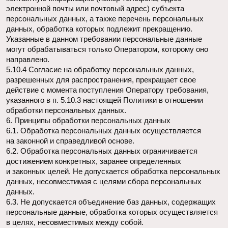
сообщений, направив Оператору письмо на адрес
электронной почты
evgeniya@four-thirtythree.com
с пометкой
«Отказ от уведомлений о новых продуктах и услугах
и специальных предложениях».
7.3. Обезличенные данные Пользователей, собираемые
с помощью сервисов интернет-статистики, служат для
сбора информации о действиях Пользователей на сайте,
улучшения качества сайта и его содержания.
8. Правовые основания обработки персональных данных
8.1. Правовыми основаниями обработки персональных
данных Оператором являются:
— уставные (учредительные) документы Оператора;
— договоры, заключаемые между оператором и субъектом
персональных данных;
— федеральные законы, иные нормативно-правовые акты
в сфере защиты персональных данных;
— согласия Пользователей на обработку их персональных
данных, на обработку персональных данных, разрешенных
для распространения.
8.2. Оператор обрабатывает персональные данные
Пользователя только в случае их заполнения и/или
отправки Пользователем самостоятельно через
специальные формы, расположенные на сайте
four-
thirtythree.com
или направленные Оператору посредством
электронной почты. Заполняя соответствующие формы и/
или отправляя свои персональные данные Оператору,
Пользователь выражает свое согласие с данной Политикой.
8.3. Оператор обрабатывает обезличенные данные