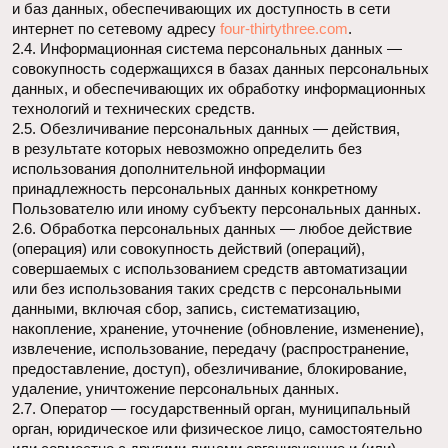
2.6. Обработка персональных данных — любое действие
(операция) или совокупность действий (операций),
совершаемых с использованием средств автоматизации
или без использования таких средств с персональными
данными, включая сбор, запись, систематизацию,
накопление, хранение, уточнение (обновление, изменение),
извлечение, использование, передачу (распространение,
предоставление, доступ), обезличивание, блокирование,
удаление, уничтожение персональных данных.
2.7. Оператор — государственный орган, муниципальный
орган, юридическое или физическое лицо, самостоятельно
или совместно с другими лицами организующие и (или)
осуществляющие обработку персональных данных, а также
определяющие цели обработки персональных данных,
состав персональных данных, подлежащих обработке,
действия (операции), совершаемые с персональными
данными.
2.8. Персональные данные — любая информация,
относящаяся прямо или косвенно к определенному или
определяемому Пользователю веб-сайта
four-
thirtythree.com
.
2.9. Персональные данные, разрешенные субъектом
персональных данных для распространения, —
персональные данные, доступ неограниченного круга лиц
к которым предоставлен субъектом персональных данных
путем дачи согласия на обработку персональных данных,
разрешенных субъектом персональных данных для
распространения в порядке, предусмотренном Законом