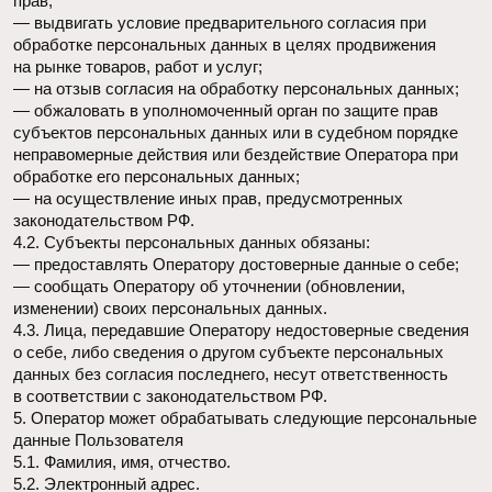
5.10. Согласие Пользователя на обработку персональных
данных, разрешенных для распространения, оформляется
отдельно от других согласий на обработку его
персональных данных. При этом соблюдаются условия,
предусмотренные, в частности, ст. 10.1 Закона
о персональных данных. Требования к содержанию такого
согласия устанавливаются уполномоченным органом
по защите прав субъектов персональных данных.
5.10.1 Согласие на обработку персональных данных,
разрешенных для распространения, Пользователь
предоставляет Оператору непосредственно.
5.10.2 Оператор обязан в срок не позднее трех рабочих
дней с момента получения указанного согласия
Пользователя опубликовать информацию об условиях
обработки, о наличии запретов и условий на обработку
неограниченным кругом лиц персональных данных,
разрешенных для распространения.
5.10.3 Передача (распространение, предоставление, доступ)
персональных данных, разрешенных субъектом
персональных данных для распространения, должна быть
прекращена в любое время по требованию субъекта
персональных данных. Данное требование должно
включать в себя фамилию, имя, отчество (при наличии),
контактную информацию (номер телефона, адрес
электронной почты или почтовый адрес) субъекта
персональных данных, а также перечень персональных
данных, обработка которых подлежит прекращению.
Указанные в данном требовании персональные данные