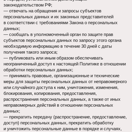
Оператором в доступной форме, и в них не должны
содержаться персональные данные, относящиеся к другим
субъектам персональных данных, за исключением случаев,
когда имеются законные основания для раскрытия таких
персональных данных. Перечень информации и порядок
ее получения установлен Законом о персональных данных;
— требовать от оператора уточнения его персональных
данных, их блокирования или уничтожения в случае, если
персональные данные являются неполными, устаревшими,
неточными, незаконно полученными или не являются
необходимыми для заявленной цели обработки, а также
принимать предусмотренные законом меры по защите своих
прав;
— выдвигать условие предварительного согласия при
обработке персональных данных в целях продвижения
на рынке товаров, работ и услуг;
— на отзыв согласия на обработку персональных данных;
— обжаловать в уполномоченный орган по защите прав
субъектов персональных данных или в судебном порядке
неправомерные действия или бездействие Оператора при
обработке его персональных данных;
— на осуществление иных прав, предусмотренных
законодательством РФ.
4.2. Субъекты персональных данных обязаны:
— предоставлять Оператору достоверные данные о себе;
— сообщать Оператору об уточнении (обновлении,
изменении) своих персональных данных.
4.3. Лица, передавшие Оператору недостоверные сведения