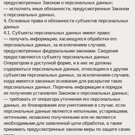
о себе, либо сведения о другом субъекте персональных
данных без согласия последнего, несут ответственность
в соответствии с законодательством РФ.
5. Оператор может обрабатывать следующие персональные
данные Пользователя
5.1. Фамилия, имя, отчество.
5.2. Электронный адрес.
5.3. Номера телефонов.
5.4. Год, месяц, дата и место рождения.
5.5. Адрес фактического места проживания и регистрации
по месту жительства и (или) по месту пребывания.
5.6. Также на сайте происходит сбор и обработка
обезличенных данных о посетителях (в т.ч. файлов
«cookie») с помощью сервисов интернет-статистики (Яндекс
Метрика и Гугл Аналитика и других).
5.7. Вышеперечисленные данные далее по тексту Политики
объединены общим понятием Персональные данные.
5.8. Обработка специальных категорий персональных
данных, касающихся расовой, национальной
принадлежности, политических взглядов, религиозных или
философских убеждений, интимной жизни, Оператором
не осуществляется.
5.9. Обработка персональных данных, разрешенных для
распространения, из числа специальных категорий
персональных данных, указанных в ч. 1 ст. 10 Закона
о персональных данных, допускается, если соблюдаются
запреты и условия, предусмотренные ст. 10.1 Закона
о персональных данных.