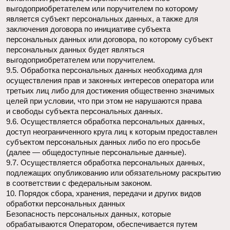
11. Перечень действий, производимых Оператором
с полученными персональными данными
11.1. Оператор осуществляет сбор, запись,
систематизацию, накопление, хранение, уточнение
(обновление, изменение), извлечение, использование,
передачу (распространение, предоставление, доступ),
обезличивание, блокирование, удаление и уничтожение
персональных данных.
11.2. Оператор осуществляет автоматизированную
обработку персональных данных с получением и/или
передачей полученной информации по информационно-
телекоммуникационным сетям или без таковой.
12. Трансграничная передача персональных данных
12.1. Оператор до начала осуществления трансграничной
передачи персональных данных обязан убедиться в том,
что иностранным государством, на территорию которого
предполагается осуществлять передачу персональных
данных, обеспечивается надежная защита прав субъектов
персональных данных.
12.2. Трансграничная передача персональных данных
на территории иностранных государств, не отвечающих
вышеуказанным требованиям, может осуществляться
только в случае наличия согласия в письменной форме
субъекта персональных данных на трансграничную
передачу его персональных данных и/или исполнения
договора, стороной которого является субъект
персональных данных.
13. Конфиденциальность персональных данных