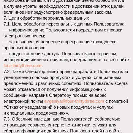
персональных данных будет являться
выгодоприобретателем или поручителем.
9.5. Обработка персональных данных необходима для
осуществления прав и законных интересов оператора или
третьих лиц либо для достижения общественно значимых
целей при условии, что при этом не нарушаются права
и свободы субъекта персональных данных.
9.6. Осуществляется обработка персональных данных,
доступ неограниченного круга лиц к которым предоставлен
субъектом персональных данных либо по его просьбе
(далее — общедоступные персональные данные).
9.7. Осуществляется обработка персональных данных,
подлежащих опубликованию или обязательному раскрытию
в соответствии с федеральным законом.
10. Порядок сбора, хранения, передачи и других видов
обработки персональных данных
Безопасность персональных данных, которые
обрабатываются Оператором, обеспечивается путем
реализации правовых, организационных и технических мер,
необходимых для выполнения в полном объеме требований
действующего законодательства в области защиты
персональных данных.
10.1. Оператор обеспечивает сохранность персональных
данных и принимает все возможные меры, исключающие
доступ к персональным данным неуполномоченных лиц.
10.2. Персональные данные Пользователя никогда, ни при
каких условиях не будут переданы третьим лицам,