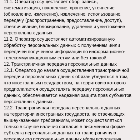
СТУДИЯ ИГР 4:33
Мы на связи с 11:00 до 21:00 в будние дни
(Московское время)
ИП Фаенкова Евгения
ИНН: 781457670630
Телефон:
+7 911 287 95 33
E-mail:
evgeniya@four-thirtythree.com