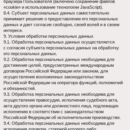
своевременно ознакомиться с указанными документами.
Оператор не несет ответственность за действия третьих
лиц, в том числе указанных в настоящем пункте
поставщиков услуг.
10.6. Установленные субъектом персональных данных
запреты на передачу (кроме предоставления доступа),
а также на обработку или условия обработки (кроме
получения доступа) персональных данных, разрешенных
для распространения, не действуют в случаях обработки
персональных данных в государственных, общественных
и иных публичных интересах, определенных
законодательством РФ.
10.7. Оператор при обработке персональных данных
обеспечивает конфиденциальность персональных данных.
10.8. Оператор осуществляет хранение персональных
данных в форме, позволяющей определить субъекта
персональных данных, не дольше, чем этого требуют цели
обработки персональных данных, если срок хранения
персональных данных не установлен федеральным
законом, договором, стороной которого,
выгодоприобретателем или поручителем по которому
является субъект персональных данных.
10.9. Условием прекращения обработки персональных
данных может являться достижение целей обработки
персональных данных, истечение срока действия согласия
субъекта персональных данных или отзыв согласия
субъектом персональных данных, а также выявление
неправомерной обработки персональных данных.